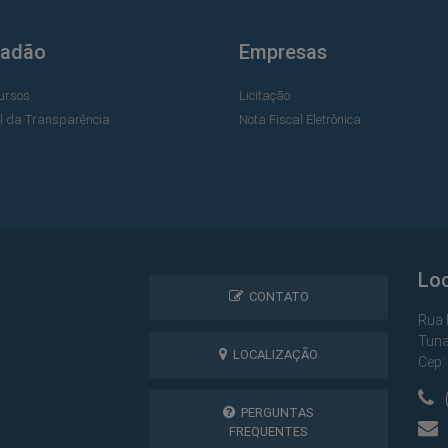
dadão
Empresas
ursos
Licitação
al da Transparência
Nota Fiscal Eletrônica
Lo
CONTATO
Rua 
Tuna
LOCALIZAÇÃO
Cep:
(
PERGUNTAS
FREQUENTES