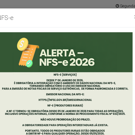
Segunda 
NFS-e
Ouvidoria
Mapa do 
abinete
Concursos
Empresas
Servidor
Diário
Port
o
Oficial
Tran
efeito
ARIA DE ESPORTE E