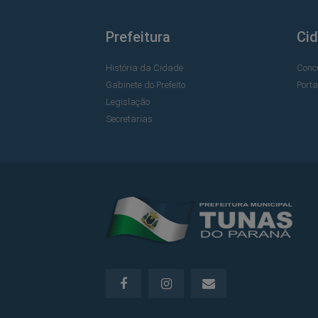
Prefeitura
Ci
História da Cidade
Conc
Gabinete do Prefeito
Port
Legislação
Secretarias