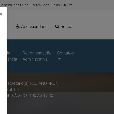
à sexta, das 8h às 11h30m - das 13h às 17h30m
×
Site
Acessibilidade
Busca
ais da
Recomendação
Contatos
sparência
Administrativa
Secretario(a): FABIANO FRON
BASSETTI
SEG À SEX 08:00 AS 17:30