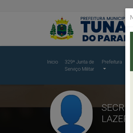
Inicio
329ª Junta de
Prefeitura
G
Serviço Militar
d
Pr
SECRET
LAZER