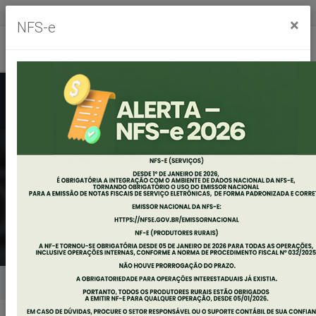
Segunda à sexta, das 8h às 11h30m - das 13h às 17h30m
×
NFS-e
Ouvidoria
Mapa do Site
Acessibilidade
Busca
PORTAL DE
SERVIÇOS
Home
Portal de Serviços