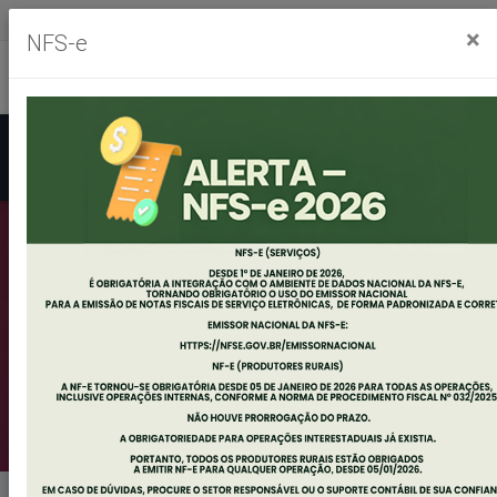
Segunda à sexta, das 8h às 11h30m - das 13h às 17h30m
×
NFS-e
Ouvidoria
Mapa do Site
Acessibilidade
Busca
MATRÍCULAS E
REMATRÍCULAS
2023