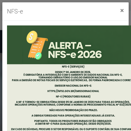
Segunda à sexta, das 8h às 11h30m - das 13h às 17h30m
×
NFS-e
Ouvidoria
Mapa do Site
Acessibilidade
Busca
RESULTADO DO
EXAME E
JULGAMENTO DOS
DOCUMENTOS
CHAMAMENTO