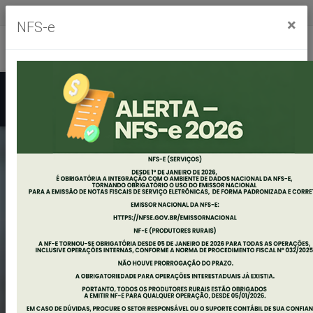
Segunda à sexta, das 8h às 11h30m - das 13h às 17h30m
×
NFS-e
Ouvidoria
Mapa do Site
Acessibilidade
Busca
EDITAL Nº 01/2022 -
ELEIÇÃO PARA
COMPOSIÇÃO DO
CONSELHO DE
ADMINISTRAÇÃO