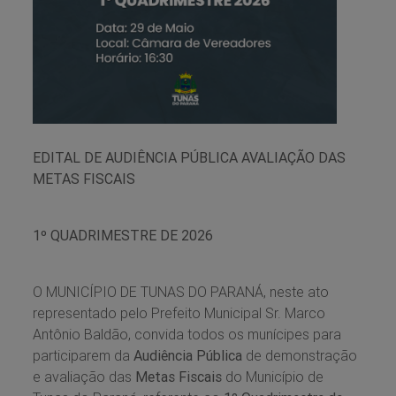
EDITAL DE AUDIÊNCIA PÚBLICA AVALIAÇÃO DAS
METAS FISCAIS
1º QUADRIMESTRE DE 2026
O MUNICÍPIO DE TUNAS DO PARANÁ, neste ato
representado pelo Prefeito Municipal Sr. Marco
Antônio Baldão, convida todos os munícipes para
participarem da
Audiência Pública
de demonstração
e avaliação das
Metas Fiscais
do Município de