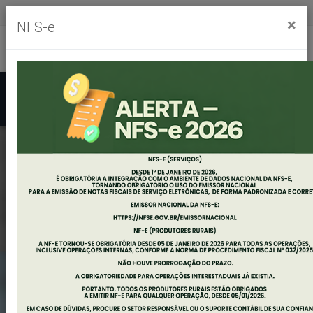
Segunda à sexta, das 8h às 11h30m - das 13h às 17h30m
×
NFS-e
Ouvidoria
Mapa do Site
Acessibilidade
Busca
EDITAL DE
AUDIÊNCIA PÚBLICA
AVALIAÇÃO DAS
METAS FISCAIS - 1º
QUADRIMESTRE DE