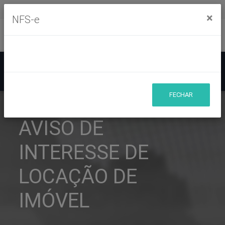
Segunda à sexta, das 8h às 11h30m - das 13h às 17h30m
×
NFS-e
Ouvidoria
Mapa do Site
Acessibilidade
Busca
FECHAR
AVISO DE
INTERESSE DE
LOCAÇÃO DE
IMÓVEL