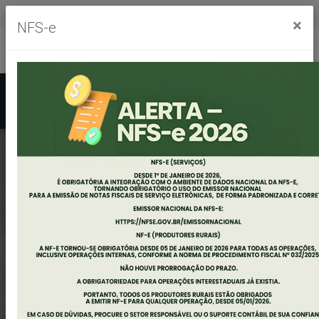
Segunda à sexta, das 8h às 11h30m - das 13h às 17h30m
×
NFS-e
Ouvidoria
Mapa do Site
Acessibilidade
Busca
EDITAL DE
CREDENCIAMENTO
DE ESTÁGIO NÃO
OBRIGATÓRIO