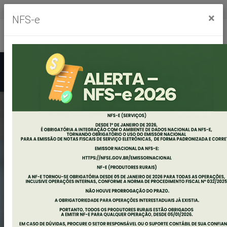
Segunda à sexta, das 8h às 11h30m - das 13h às 17h30m
×
NFS-e
Ouvidoria
Mapa do Site
Acessibilidade
Busca
EDITAL DE
AUDIÊNCIA PÚBLICA
AVALIAÇÃO DE
METAS FISCAIS 1º
QUADRIMESTRE