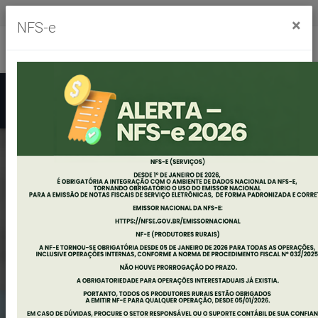
Segunda à sexta, das 8h às 11h30m - das 13h às 17h30m
×
NFS-e
Ouvidoria
Mapa do Site
Acessibilidade
Busca
EDITAL DE
AUDIÊNCIA PÚBLICA
- AVALIAÇÃO DE
METAS FISCAIS