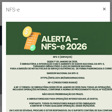
Segunda à sexta, das 8h às 11h30m - das 13h às 17h30m
×
NFS-e
Ouvidoria
Mapa do Site
Acessibilidade
Busca
RECOMENDAÇÃO
ADMINISTRATIVA
Home
Notícias