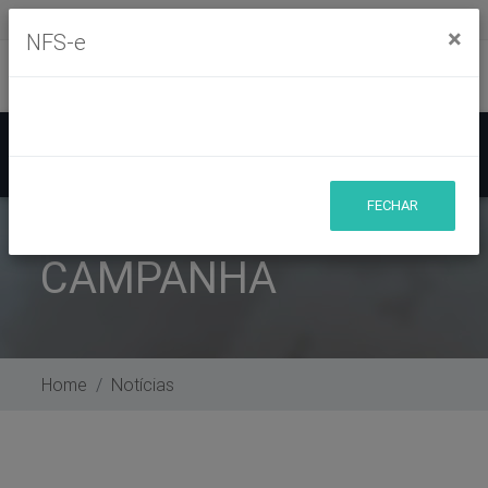
Segunda à sexta, das 8h às 11h30m - das 13h às 17h30m
×
NFS-e
Ouvidoria
Mapa do Site
Acessibilidade
Busca
FECHAR
CAMPANHA
Home
Notícias