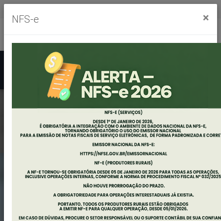
Segunda à sexta, das 8h às 11h30m - das 13h às 17h30m
×
NFS-e
Ouvidoria
Mapa do Site
Acessibilidade
Busca
EDITAL DE
AUDIÊNCIA PÚBLICA
AVALIAÇÃO DAS
METAS FISCAIS