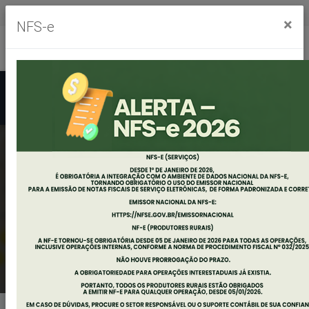
Segunda à sexta, das 8h às 11h30m - das 13h às 17h30m
×
NFS-e
Ouvidoria
Mapa do Site
Acessibilidade
Busca
CONSULTA -
PROCESSO
SELETIVO