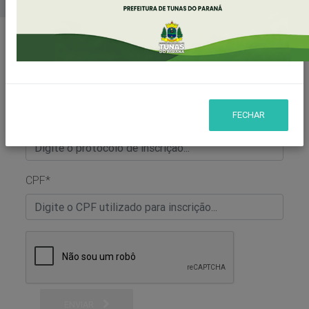
Home
Consulta - Processo Seletivo
Consulta de Inscrição para o
Processo Seletivo - Edital /.
FECHAR
Protocolo
*
CPF
*
ENVIAR