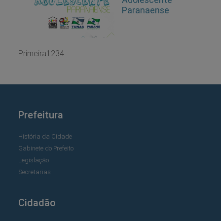
Paranaense
Primeira
1
2
3
4
Prefeitura
História da Cidade
Gabinete do Prefeito
Legislação
Secretarias
Cidadão