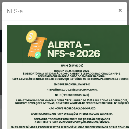
Segunda à sexta, das 8h às 11h30m - das 13h às 17h30m
×
NFS-e
Ouvidoria
Mapa do Site
Acessibilidade
Busca
NOTÍCIAS
Home
Notícias
Secretarias